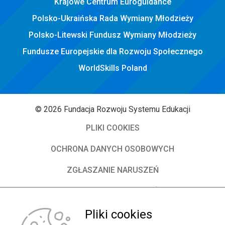
Krajowe Centrum Euroguidance
Polsko-Ukraińska Rada Wymiany Młodzieży
Polsko-Litewski Fundusz Wymiany Młodzieży
Fundusze Europejskie dla Rozwoju Społecznego
WorldSkills Poland
© 2026 Fundacja Rozwoju Systemu Edukacji
PLIKI COOKIES
OCHRONA DANYCH OSOBOWYCH
ZGŁASZANIE NARUSZEŃ
DEKLARACJA DOSTĘPNOŚCI
O Fundacji
Pliki cookies