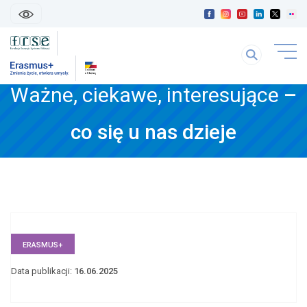
skip
linki
Szukaj
uwaga
na
link
stronie
Ważne, ciekawe, interesujące
–
otwiera
się
treść
w
co się u nas dzieje
strony
nowej
karice
ERASMUS+
Data publikacji:
16.06.2025