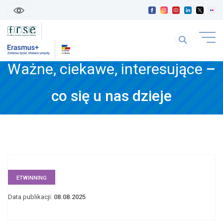
skip
linki
Szukaj
uwaga
na
link
stronie
Ważne, ciekawe, interesujące
–
otwiera
się
treść
w
co się u nas dzieje
strony
nowej
karice
ETWINNING
Data publikacji:
08.08.2025