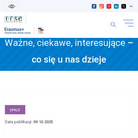
skip
linki
Szukaj
uwaga
na
link
stronie
Ważne, ciekawe, interesujące
–
otwiera
się
treść
w
co się u nas dzieje
strony
nowej
karice
EPALE
Data publikacji:
09.10.2025