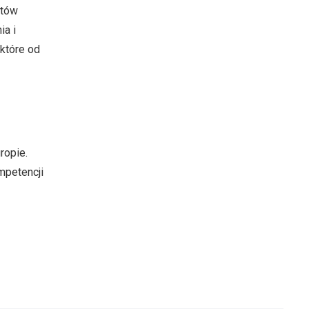
któw
ia i
które od
ropie.
mpetencji