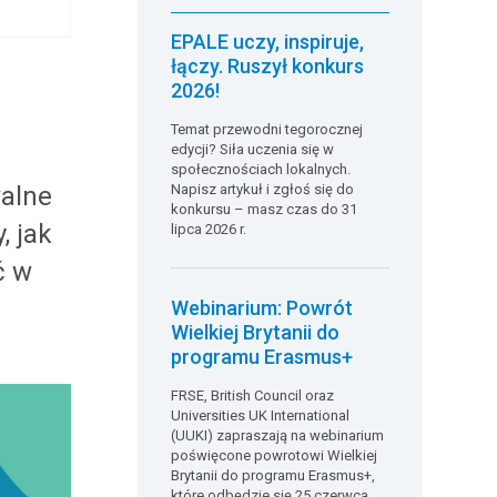
EPALE uczy, inspiruje,
łączy. Ruszył konkurs
2026!
Temat przewodni tegorocznej
edycji? Siła uczenia się w
społecznościach lokalnych.
alne
Napisz artykuł i zgłoś się do
konkursu – masz czas do 31
, jak
lipca 2026 r.
ć w
Webinarium: Powrót
Wielkiej Brytanii do
programu Erasmus+
FRSE, British Council oraz
Universities UK International
(UUKI) zapraszają na webinarium
poświęcone powrotowi Wielkiej
Brytanii do programu Erasmus+,
które odbędzie się 25 czerwca