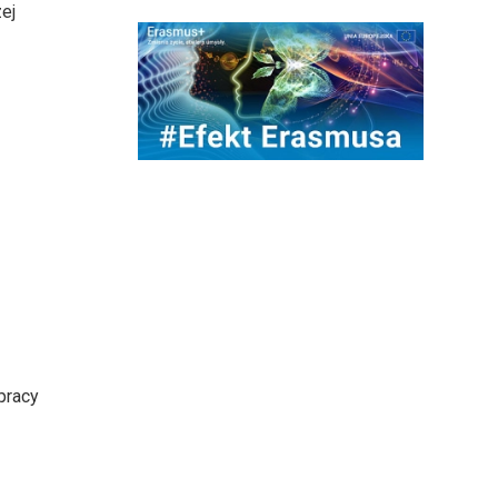
ej
pracy