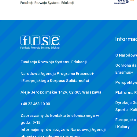
stopka
strony
Informac
O Narodowe
Fundacja Rozwoju Systemu Edukacji
Ochrona da
Erasmus+
Narodowa Agencja Programu Erasmus+
i Europejskiego Korpusu Solidarności
Perspektyw
Aleje Jerozolimskie 142A, 02-305 Warszawa
Platforma 
Dyrekcja Ge
+48 22 463 10 00
Sportu i Kul
Zapraszamy do kontaktu telefonicznego w
Europejska
godz. 9-15.
i Kultury
Informujemy również, że w Narodowej Agencji
obowiązuje ruchomy czas pracy.