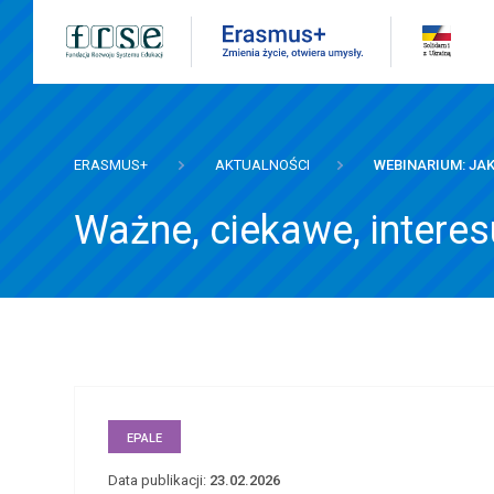
skip
linki
uwag
link
otwie
się
w
nowej
karice
ERASMUS+
AKTUALNOŚCI
WEBINARIUM: JA
Ważne, ciekawe, intere
treść
strony
EPALE
Data publikacji:
23.02.2026