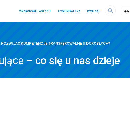
a
menu
+A
O NARODOWEJ AGENCJI
KOMUNIKATY NA
KONTAKT
Szukaj
na
ra
stronie
K ROZWIJAĆ KOMPETENCJE TRANSFEROWALNE U DOROSŁYCH?
sujące
– co się u nas dzieje