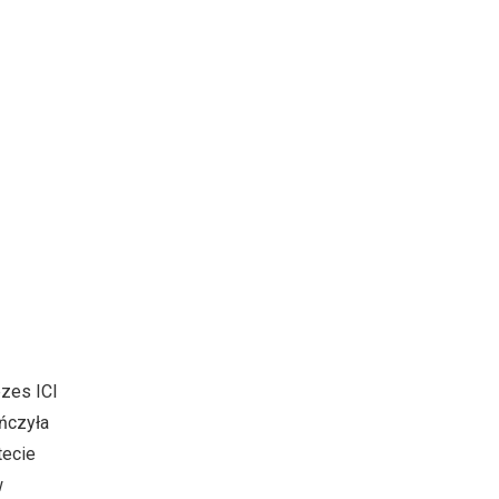
ezes ICI
ończyła
tecie
w