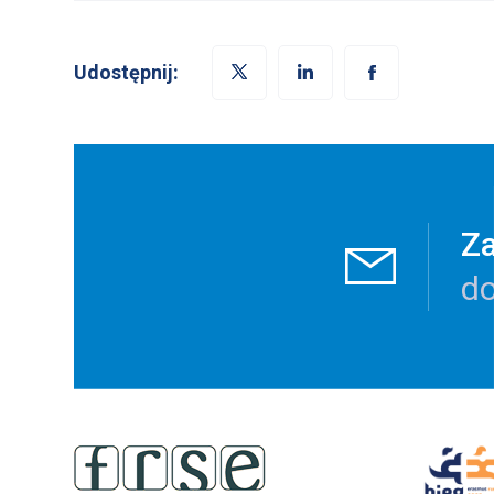
Udostępnij:
Za
do