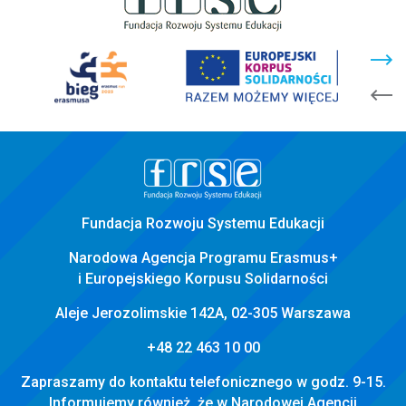
stopka
strony
Fundacja Rozwoju Systemu Edukacji
Narodowa Agencja Programu Erasmus+
i Europejskiego Korpusu Solidarności
Aleje Jerozolimskie 142A, 02-305 Warszawa
+48 22 463 10 00
Zapraszamy do kontaktu telefonicznego w godz. 9-15.
Informujemy również, że w Narodowej Agencji