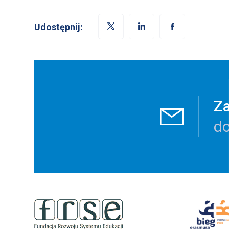
Udostępnij:
Za
do