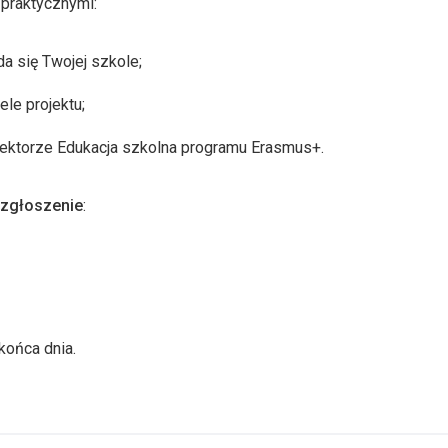
praktycznymi:
da się Twojej szkole;
ele projektu;
sektorze Edukacja szkolna programu Erasmus+.
e zgłoszenie
:
końca dnia.