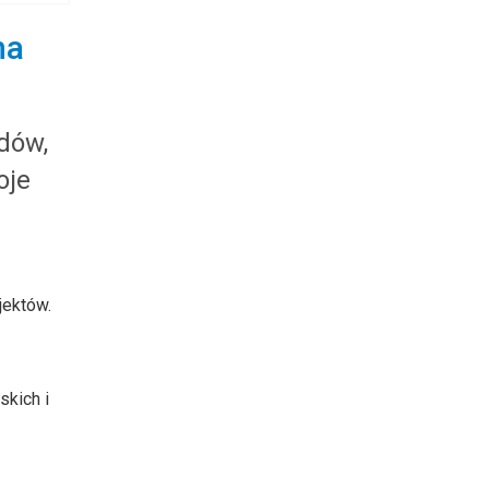
na
dów,
oje
jektów.
skich i