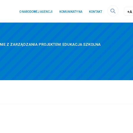
a
menu
+A
O NARODOWEJ AGENCJI
KOMUNIKATY NA
KONTAKT
Szukaj
na
ra
stronie
NIE Z ZARZĄDZANIA PROJEKTEM: EDUKACJA SZKOLNA