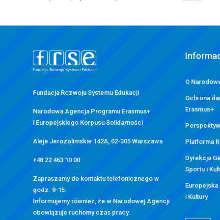
stopka
strony
Informac
O Narodowe
Fundacja Rozwoju Systemu Edukacji
Ochrona da
Erasmus+
Narodowa Agencja Programu Erasmus+
i Europejskiego Korpusu Solidarności
Perspektyw
Aleje Jerozolimskie 142A, 02-305 Warszawa
Platforma 
Dyrekcja Ge
+48 22 463 10 00
Sportu i Kul
Zapraszamy do kontaktu telefonicznego w
Europejska
godz. 9-15.
i Kultury
Informujemy również, że w Narodowej Agencji
obowiązuje ruchomy czas pracy.