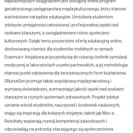
Najważniejszym osiągnięciem jest dostępny online program
geriatrycznego pielęgniarstwa międzykulturowego, który stanowi
wartościowe narzędzie edukacyjne. Umożliwia studentom
zdobycie umiejętności całościowej i profesjonalnej opieki nad
osobami starszymi, z uwzględnieniem różnic społeczno-
kulturowych. Dzięki temu poszerzono ofertę edukacyjną online,
dostosowaną również dla studentów mobilnych w ramach
Erasmus+. Inicjatywa przyczyniła się do rozwoju technik symulacji
medycznej w laboratoriach uczelni partnerskich, a jej metodologia
stanowi punkt odniesienia dla tworzenia innych form kształcenia.
GNurseSim promuje także współpracę międzynarodową i
wymianę doświadczeń, wzmacniając jakość opieki nad osobami
starszymi w różnych systemach zdrowotnych. Projekt zdobył
uznanie wśród studentów, nauczycieli i środowisk naukowych,
stając się inspiracją dla kolejnych inicjatyw, takich jak Mov-e.
Rezultaty wspierają rozwój kompetencji zawodowych i
odpowiadają na potrzeby starzejącego się społeczeństwa.