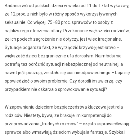
Badania wśród polskich dzieci w wieku od 11 do 17 lat wykazały,
ze 12 proc. z nich było w różny sposób wykorzystywanych
seksualnie. Co więcej, 75–80 proc. sprawców to osoby z
najbliższego otoczenia ofiary. Przekonanie większości rodziców,
ze ich pociech zagrożenie nie dotyczy, jest wiec irracjonalne.
Sytuacje pogarsza fakt, ze wyrządzić krzywdę jest łatwo –
większość dzieci bezgranicznie ufa dorosłym. Najmłodsi nie
potrafią tez odróżnić sytuacji niebezpiecznej od neutralnej, a
nawet jeśli poczują, ze stało się cos nieodpowiedniego – boja się
opowiedzieć o swoim problemie. Czy dorośli im uwierzą, czy
przypadkiem nie oskarża o sprowokowanie sytuacji?
W zapewnianiu dzieciom bezpieczeństwa kluczowa jest rola
rodziców. Niestety, bywa, ze brakuje im kompetencji do
przeprowadzania „trudnych rozmów” – często usprawiedliwiają
sprawce albo wmawiają dzieciom wybujała fantazje. Szybka i