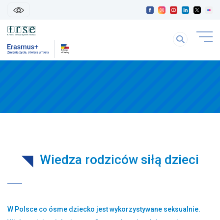
skip
linki
Szukaj
uwaga
na
link
stronie
otwiera
się
treść
w
strony
nowej
karice
Wiedza rodziców siłą dzieci
W Polsce co ósme dziecko jest wykorzystywane seksualnie.