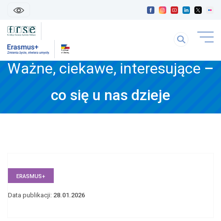
skip
linki
Szukaj
uwaga
na
link
stronie
Ważne, ciekawe, interesujące
–
otwiera
się
treść
w
co się u nas dzieje
strony
nowej
karice
ERASMUS+
Data publikacji:
28.01.2026