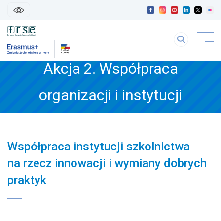
skip
linki
Szukaj
uwaga
na
link
stronie
Akcja 2. Współpraca
otwiera
się
treść
w
organizacji i instytucji
strony
nowej
karice
Współpraca instytucji szkolnictwa
na rzecz innowacji i wymiany dobrych
praktyk