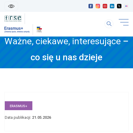
skip
linki
Szukaj
uwaga
na
link
stronie
Ważne, ciekawe, interesujące
–
otwiera
się
treść
w
co się u nas dzieje
strony
nowej
karice
ERASMUS+
Data publikacji:
21.05.2026