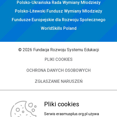
Polsko-Ukraińska Rada Wymiany Młodzieży
Polsko-Litewski Fundusz Wymiany Młodzieży
Fundusze Europejskie dla Rozwoju Społecznego
WorldSkills Poland
© 2026 Fundacja Rozwoju Systemu Edukacji
PLIKI COOKIES
OCHRONA DANYCH OSOBOWYCH
ZGŁASZANIE NARUSZEŃ
DEKLARACJA DOSTĘPNOŚCI
Pliki cookies
O Fundacji
Władze FRSE
Serwis erasmusplus.org.pl używa