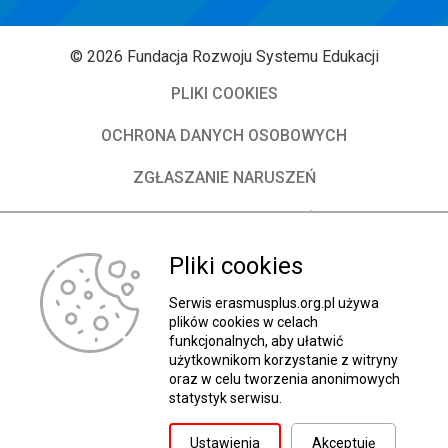
© 2026 Fundacja Rozwoju Systemu Edukacji
PLIKI COOKIES
OCHRONA DANYCH OSOBOWYCH
ZGŁASZANIE NARUSZEŃ
DEKLARACJA DOSTĘPNOŚCI
O Fundacji
Pliki cookies
Władze FRSE
Serwis erasmusplus.org.pl używa
plików cookies w celach
funkcjonalnych, aby ułatwić
Kontakt
użytkownikom korzystanie z witryny
oraz w celu tworzenia anonimowych
BIP
statystyk serwisu.
Wróć do góry
Ustawienia
Akceptuję