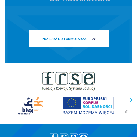
PRZEJDŹ DO FORMULARZA
stopka
strony