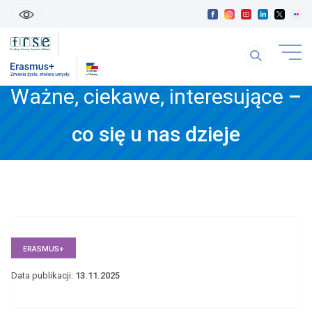
skip
linki
Szukaj
uwaga
na
link
stronie
Ważne, ciekawe, interesujące
–
otwiera
się
treść
w
co się u nas dzieje
strony
nowej
karice
ERASMUS+
Data publikacji:
13.11.2025