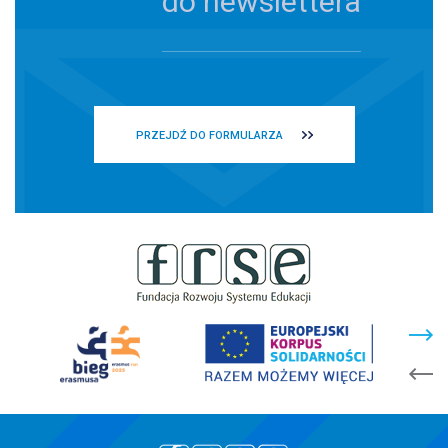
do newslettera
PRZEJDŹ DO FORMULARZA
stopka
strony