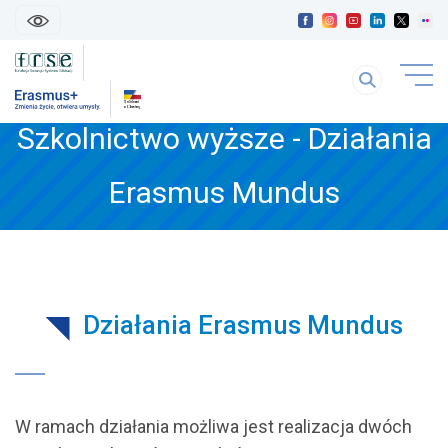
skip
linki
Szukaj
uwaga
na
link
stronie
Szkolnictwo wyższe - Działania
otwiera
się
treść
w
Erasmus Mundus
strony
nowej
karice
Działania Erasmus Mundus
W ramach działania możliwa jest realizacja dwóch