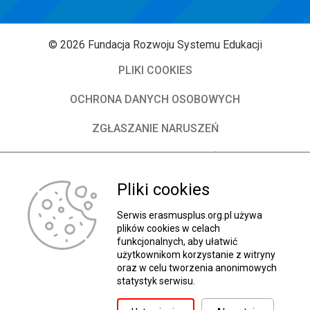
© 2026 Fundacja Rozwoju Systemu Edukacji
PLIKI COOKIES
OCHRONA DANYCH OSOBOWYCH
ZGŁASZANIE NARUSZEŃ
DEKLARACJA DOSTĘPNOŚCI
Pliki cookies
O Fundacji
Władze FRSE
Serwis erasmusplus.org.pl używa
plików cookies w celach
funkcjonalnych, aby ułatwić
Kontakt
użytkownikom korzystanie z witryny
oraz w celu tworzenia anonimowych
BIP
statystyk serwisu.
Wróć do góry