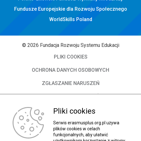
Fundusze Europejskie dla Rozwoju Społecznego
WorldSkills Poland
© 2026 Fundacja Rozwoju Systemu Edukacji
PLIKI COOKIES
OCHRONA DANYCH OSOBOWYCH
ZGŁASZANIE NARUSZEŃ
DEKLARACJA DOSTĘPNOŚCI
Pliki cookies
O Fundacji
Władze FRSE
Serwis erasmusplus.org.pl używa
plików cookies w celach
funkcjonalnych, aby ułatwić
Kontakt
użytkownikom korzystanie z witryny