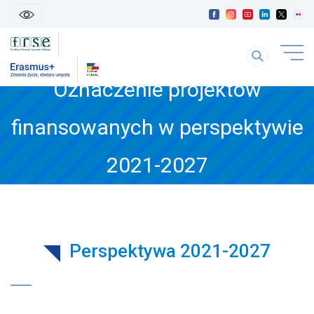
skip
linki
Szukaj
uwaga
na
link
Oznaczenie projektów
stronie
otwiera
się
finansowanych w perspektywie
w
treść
nowej
strony
karice
2021-2027
Perspektywa 2021-2027