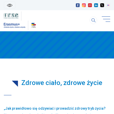
skip
linki
Szukaj
uwaga
na
link
stronie
otwiera
się
treść
w
strony
nowej
karice
Zdrowe ciało, zdrowe życie
„Jak prawidłowo się odżywiać i prowadzić zdrowy tryb życia?