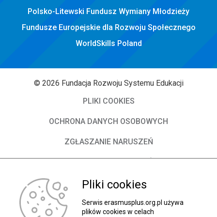
Polsko-Litewski Fundusz Wymiany Młodzieży
Fundusze Europejskie dla Rozwoju Społecznego
WorldSkills Poland
© 2026 Fundacja Rozwoju Systemu Edukacji
PLIKI COOKIES
OCHRONA DANYCH OSOBOWYCH
ZGŁASZANIE NARUSZEŃ
DEKLARACJA DOSTĘPNOŚCI
O Fundacji
Pliki cookies
Władze FRSE
Serwis erasmusplus.org.pl używa
plików cookies w celach