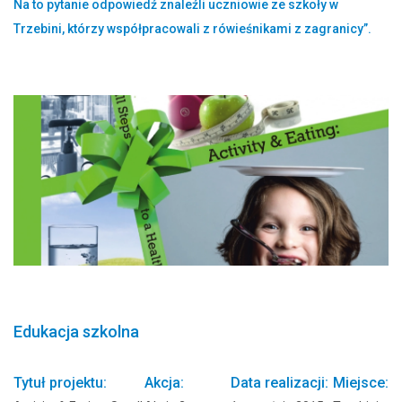
Na to pytanie odpowiedź znaleźli uczniowie ze szkoły w
Trzebini, którzy współpracowali z rówieśnikami z zagranicy”.
Edukacja szkolna
Tytuł projektu:
Akcja:
Data realizacji:
Miejsce: