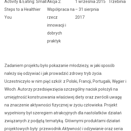
Activity & Eating: Small
Akcja 2.
1 września 2015
Trzebinia
Steps to a Healthier
Współpraca na
– 31 sierpnia
You
rzecz
2017
innowacji i
dobrych
praktyk
Zadaniem projektu było pokazanie młodzieży, w jaki sposób
należy się odżywiać i jak prowadzić zdrowy tryb życia.
Uczestniczyło w nim pięć szkół: z Polski, Francji, Portugalii, Węgier i
Włoch. Autorzy przedsięwzięcia szczególny nacisk położyli na
umiejętność konstruowania właściwej diety oraz zwrócili uwagę
na znaczenie aktywności fizycznej w życiu człowieka. Projekt
wypełniony był szeregiem atrakcyjnych dla nastolatków działań
związanych z podjętą tematyką. Głównymi produktami działań
projektowych były: przewodnik
Aktywność i odżywianie
oraz seria