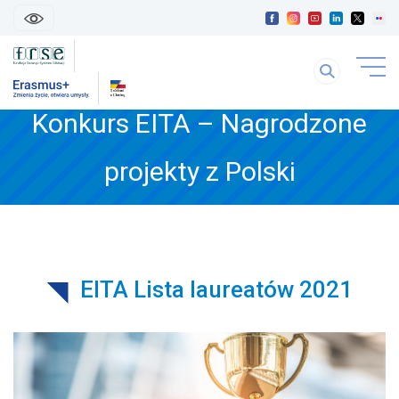
skip
linki
Szukaj
uwaga
na
link
stronie
Konkurs EITA – Nagrodzone
otwiera
się
treść
w
projekty z Polski
strony
nowej
karice
EITA Lista laureatów 2021