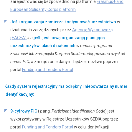
zarejestrować się bezpośrednio na platformie
Erasmus+ and
European Solidarity Corps platform
.
Jeśli organizacja zamierza kontynuować uczestnictwo
w
działaniach zarządzanych przez
Agencję Wykonawczą
(EACEA)
lub
jeśli jest nową organizacją planującą
uczestniczyć w takich działaniach
w ramach programu
Erasmus+ lub Europejski Korpusu Solidarności, powinna uzyskać
numer PIC,
a zarządzanie danymi będzie możliwe poprzez
portal
Funding and Tenders Portal
.
Każdy system rejestracyjny ma odrębny i niepowtarzalny numer
identyfikacyjny:
9-cyfrowy PIC
(z ang.
Participant Identification Code
) jest
wykorzystywany w Rejestrze Uczestników SEDIA poprzez
portal
Funding and Tenders Portal
w celu identyfikacji