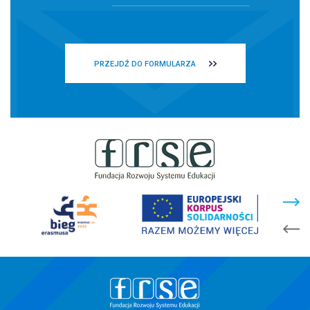
PRZEJDŹ DO FORMULARZA
stopka
strony