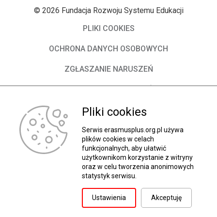
© 2026 Fundacja Rozwoju Systemu Edukacji
PLIKI COOKIES
OCHRONA DANYCH OSOBOWYCH
ZGŁASZANIE NARUSZEŃ
DEKLARACJA DOSTĘPNOŚCI
Pliki cookies
O Fundacji
Władze FRSE
Serwis erasmusplus.org.pl używa
plików cookies w celach
funkcjonalnych, aby ułatwić
Kontakt
użytkownikom korzystanie z witryny
oraz w celu tworzenia anonimowych
BIP
statystyk serwisu.
Wróć do góry
Ustawienia
Akceptuję
Projekt i realizacja: