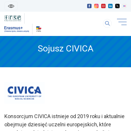
skip
linki
Szukaj
uwaga
na
link
stronie
otwiera
się
Sojusz CIVICA
treść
w
strony
nowej
karice
Konsorcjum CIVICA istnieje od 2019 roku i aktualnie
obejmuje dziesięć uczelni europejskich, które