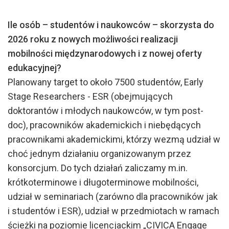
Ile os
ó
b
–
student
ó
w i naukowc
ó
w – skorzysta do
2026 roku z nowych możliwości realizacji
mobilności międzynarodowych i z nowej oferty
edukacyjnej?
Planowany target to około 7500 studentów, Early
Stage Researchers - ESR (obejmujących
doktorantów i młodych naukowców, w tym post-
doc), pracowników akademickich i niebędących
pracownikami akademickimi, którzy wezmą udział w
choć jednym działaniu organizowanym przez
konsorcjum. Do tych działań zaliczamy m.in.
krótkoterminowe i długoterminowe mobilności,
udział w seminariach (zarówno dla pracowników jak
i studentów i ESR), udział w przedmiotach w ramach
ścieżki na poziomie licencjackim „CIVICA Engage