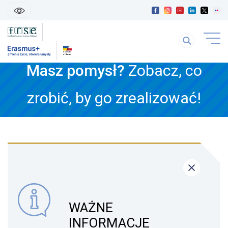
skip
linki
Szukaj
uwaga
na
link
stronie
Masz pomysł?
Zobacz, co
otwiera
się
treść
w
zrobić, by go zrealizować!
strony
nowej
karice
WAŻNE
INFORMACJE