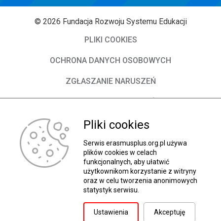
© 2026 Fundacja Rozwoju Systemu Edukacji
PLIKI COOKIES
OCHRONA DANYCH OSOBOWYCH
ZGŁASZANIE NARUSZEŃ
DEKLARACJA DOSTĘPNOŚCI
Pliki cookies
O Fundacji
Władze FRSE
Serwis erasmusplus.org.pl używa
plików cookies w celach
funkcjonalnych, aby ułatwić
Kontakt
użytkownikom korzystanie z witryny
oraz w celu tworzenia anonimowych
BIP
statystyk serwisu.
Wróć do góry
Ustawienia
Akceptuję