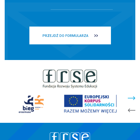
PRZEJDŹ DO FORMULARZA
stopka
strony